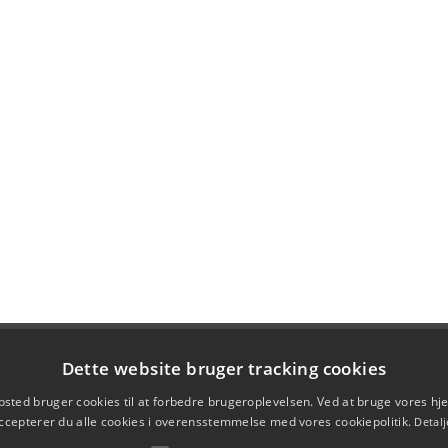
Dette website bruger tracking cookies
sted bruger cookies til at forbedre brugeroplevelsen. Ved at bruge vores 
ccepterer du alle cookies i overensstemmelse med vores cookiepolitik.
Detalj