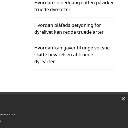
Hvordan solnedgang i aften påvirker
truede dyrearter
Hvordan blåfads betydning for
dyrelivet kan redde truede arter
Hvordan kan gaver til unge voksne
støtte bevarelsen af truede
dyrearter
×
Om / kontakt
Blog
Betingelser
hjemmeside
er