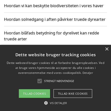
Hvordan vi kan beskytte biodiversiteten i vores haver
Hvordan solnedgang i aften påvirker truede dyrearter
Hvordan blåfads betydning for dyrelivet kan redde
truede arter
×
Hvordan kan gaver til unge voksne støtte bevarelsen
Dette website bruger tracking cookies
af truede dyrearter
Dette websted bruger cookies til at forbedre brugeroplevelsen. Ved
at bruge vores hjemmeside accepterer du alle cookies i
overensstemmelse med vores cookiepolitik.
Detaljer
STRENGT NØDVENDIGE
Copyright 2026 - Pilanto Aps
Om / kontakt
Blog
Betingelser
TILLAD COOKIES
TILLAD IKKE COOKIES
VIS DETALJER