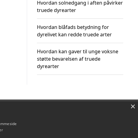
Hvordan solnedgang i aften påvirker
truede dyrearter
Hvordan blåfads betydning for
dyrelivet kan redde truede arter
Hvordan kan gaver til unge voksne
støtte bevarelsen af truede
dyrearter
×
Om / kontakt
Blog
Betingelser
hjemmeside
er