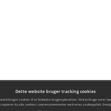
Dette website bruger tracking cookies
sted bruger cookies til at forbedre brugeroplevelsen. Ved at bruge vores 
ccepterer du alle cookies i overensstemmelse med vores cookiepolitik.
Detalj