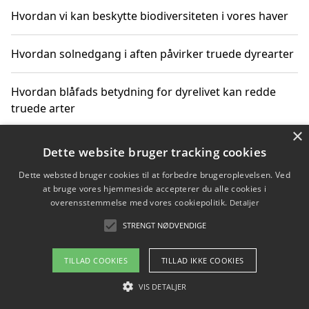
Hvordan vi kan beskytte biodiversiteten i vores haver
Hvordan solnedgang i aften påvirker truede dyrearter
Hvordan blåfads betydning for dyrelivet kan redde
truede arter
×
Hvordan kan gaver til unge voksne støtte bevarelsen
Dette website bruger tracking cookies
af truede dyrearter
Dette websted bruger cookies til at forbedre brugeroplevelsen. Ved
at bruge vores hjemmeside accepterer du alle cookies i
overensstemmelse med vores cookiepolitik.
Detaljer
STRENGT NØDVENDIGE
Copyright 2026 - Pilanto Aps
Om / kontakt
Blog
Betingelser
TILLAD COOKIES
TILLAD IKKE COOKIES
VIS DETALJER