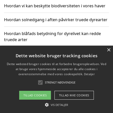
Hvordan vi kan beskytte biodiversiteten i vores haver
Hvordan solnedgang i aften påvirker truede dyrearter
Hvordan blåfads betydning for dyrelivet kan redde
truede arter
×
Hvordan kan gaver til unge voksne støtte bevarelsen
Dette website bruger tracking cookies
af truede dyrearter
Dette websted bruger cookies til at forbedre brugeroplevelsen. Ved
at bruge vores hjemmeside accepterer du alle cookies i
overensstemmelse med vores cookiepolitik.
Detaljer
STRENGT NØDVENDIGE
Copyright 2026 - Pilanto Aps
Om / kontakt
Blog
Betingelser
TILLAD COOKIES
TILLAD IKKE COOKIES
VIS DETALJER