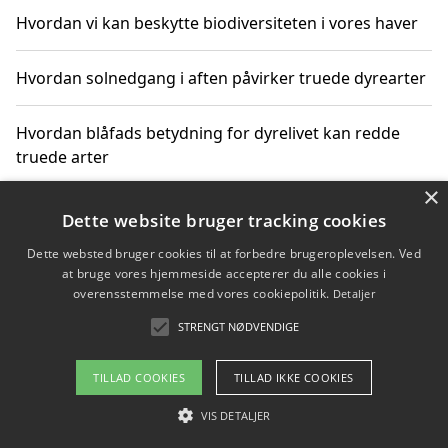
Hvordan vi kan beskytte biodiversiteten i vores haver
Hvordan solnedgang i aften påvirker truede dyrearter
Hvordan blåfads betydning for dyrelivet kan redde
truede arter
×
Hvordan kan gaver til unge voksne støtte bevarelsen
Dette website bruger tracking cookies
af truede dyrearter
Dette websted bruger cookies til at forbedre brugeroplevelsen. Ved
at bruge vores hjemmeside accepterer du alle cookies i
overensstemmelse med vores cookiepolitik.
Detaljer
STRENGT NØDVENDIGE
Copyright 2026 - Pilanto Aps
Om / kontakt
Blog
Betingelser
TILLAD COOKIES
TILLAD IKKE COOKIES
VIS DETALJER