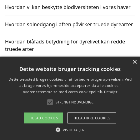
Hvordan vi kan beskytte biodiversiteten i vores haver
Hvordan solnedgang i aften påvirker truede dyrearter
Hvordan blåfads betydning for dyrelivet kan redde
truede arter
×
Hvordan kan gaver til unge voksne støtte bevarelsen
Dette website bruger tracking cookies
af truede dyrearter
Dette websted bruger cookies til at forbedre brugeroplevelsen. Ved
at bruge vores hjemmeside accepterer du alle cookies i
overensstemmelse med vores cookiepolitik.
Detaljer
STRENGT NØDVENDIGE
Copyright 2026 - Pilanto Aps
Om / kontakt
Blog
Betingelser
TILLAD COOKIES
TILLAD IKKE COOKIES
VIS DETALJER