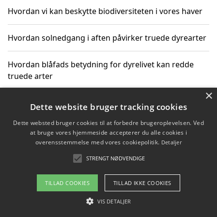
Hvordan vi kan beskytte biodiversiteten i vores haver
Hvordan solnedgang i aften påvirker truede dyrearter
Hvordan blåfads betydning for dyrelivet kan redde
truede arter
×
Hvordan kan gaver til unge voksne støtte bevarelsen
Dette website bruger tracking cookies
af truede dyrearter
Dette websted bruger cookies til at forbedre brugeroplevelsen. Ved
at bruge vores hjemmeside accepterer du alle cookies i
overensstemmelse med vores cookiepolitik.
Detaljer
STRENGT NØDVENDIGE
Copyright 2026 - Pilanto Aps
Om / kontakt
Blog
Betingelser
TILLAD COOKIES
TILLAD IKKE COOKIES
VIS DETALJER