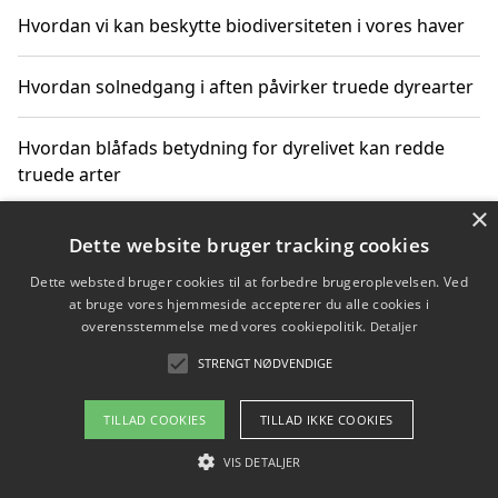
Hvordan vi kan beskytte biodiversiteten i vores haver
Hvordan solnedgang i aften påvirker truede dyrearter
Hvordan blåfads betydning for dyrelivet kan redde
truede arter
×
Hvordan kan gaver til unge voksne støtte bevarelsen
Dette website bruger tracking cookies
af truede dyrearter
Dette websted bruger cookies til at forbedre brugeroplevelsen. Ved
at bruge vores hjemmeside accepterer du alle cookies i
overensstemmelse med vores cookiepolitik.
Detaljer
STRENGT NØDVENDIGE
Copyright 2026 - Pilanto Aps
Om / kontakt
Blog
Betingelser
TILLAD COOKIES
TILLAD IKKE COOKIES
VIS DETALJER