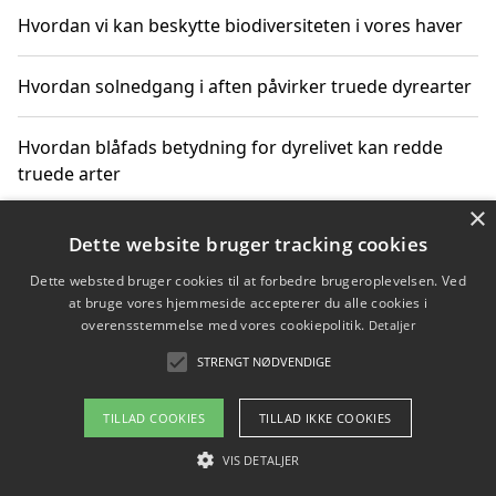
Hvordan vi kan beskytte biodiversiteten i vores haver
Hvordan solnedgang i aften påvirker truede dyrearter
Hvordan blåfads betydning for dyrelivet kan redde
truede arter
×
Hvordan kan gaver til unge voksne støtte bevarelsen
Dette website bruger tracking cookies
af truede dyrearter
Dette websted bruger cookies til at forbedre brugeroplevelsen. Ved
at bruge vores hjemmeside accepterer du alle cookies i
overensstemmelse med vores cookiepolitik.
Detaljer
STRENGT NØDVENDIGE
Copyright 2026 - Pilanto Aps
Om / kontakt
Blog
Betingelser
TILLAD COOKIES
TILLAD IKKE COOKIES
VIS DETALJER