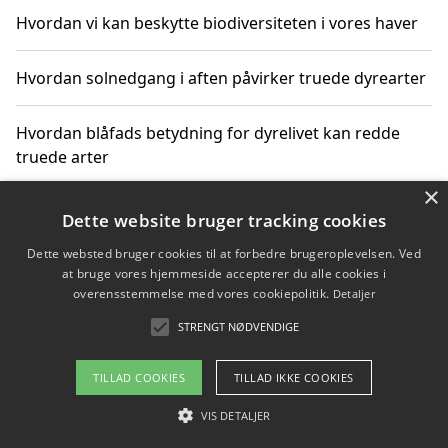
Hvordan vi kan beskytte biodiversiteten i vores haver
Hvordan solnedgang i aften påvirker truede dyrearter
Hvordan blåfads betydning for dyrelivet kan redde
truede arter
×
Hvordan kan gaver til unge voksne støtte bevarelsen
Dette website bruger tracking cookies
af truede dyrearter
Dette websted bruger cookies til at forbedre brugeroplevelsen. Ved
at bruge vores hjemmeside accepterer du alle cookies i
overensstemmelse med vores cookiepolitik.
Detaljer
STRENGT NØDVENDIGE
Copyright 2026 - Pilanto Aps
Om / kontakt
Blog
Betingelser
TILLAD COOKIES
TILLAD IKKE COOKIES
VIS DETALJER