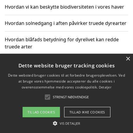
Hvordan vi kan beskytte biodiversiteten i vores haver
Hvordan solnedgang i aften påvirker truede dyrearter
Hvordan blåfads betydning for dyrelivet kan redde
truede arter
×
Hvordan kan gaver til unge voksne støtte bevarelsen
Dette website bruger tracking cookies
af truede dyrearter
Dette websted bruger cookies til at forbedre brugeroplevelsen. Ved
at bruge vores hjemmeside accepterer du alle cookies i
overensstemmelse med vores cookiepolitik.
Detaljer
STRENGT NØDVENDIGE
Copyright 2026 - Pilanto Aps
Om / kontakt
Blog
Betingelser
TILLAD COOKIES
TILLAD IKKE COOKIES
VIS DETALJER