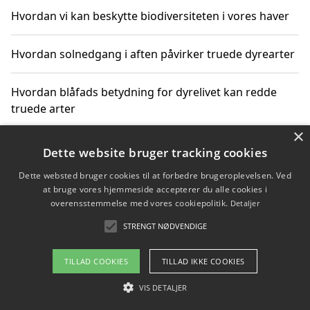
Hvordan vi kan beskytte biodiversiteten i vores haver
Hvordan solnedgang i aften påvirker truede dyrearter
Hvordan blåfads betydning for dyrelivet kan redde
truede arter
×
Hvordan kan gaver til unge voksne støtte bevarelsen
Dette website bruger tracking cookies
af truede dyrearter
Dette websted bruger cookies til at forbedre brugeroplevelsen. Ved
at bruge vores hjemmeside accepterer du alle cookies i
overensstemmelse med vores cookiepolitik.
Detaljer
STRENGT NØDVENDIGE
Copyright 2026 - Pilanto Aps
Om / kontakt
Blog
Betingelser
TILLAD COOKIES
TILLAD IKKE COOKIES
VIS DETALJER