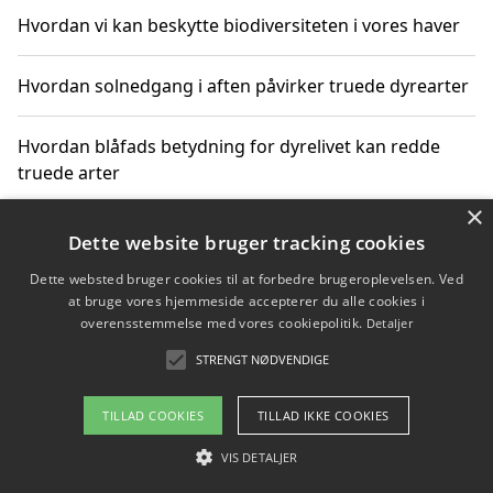
Hvordan vi kan beskytte biodiversiteten i vores haver
Hvordan solnedgang i aften påvirker truede dyrearter
Hvordan blåfads betydning for dyrelivet kan redde
truede arter
×
Hvordan kan gaver til unge voksne støtte bevarelsen
Dette website bruger tracking cookies
af truede dyrearter
Dette websted bruger cookies til at forbedre brugeroplevelsen. Ved
at bruge vores hjemmeside accepterer du alle cookies i
overensstemmelse med vores cookiepolitik.
Detaljer
STRENGT NØDVENDIGE
Copyright 2026 - Pilanto Aps
Om / kontakt
Blog
Betingelser
TILLAD COOKIES
TILLAD IKKE COOKIES
VIS DETALJER