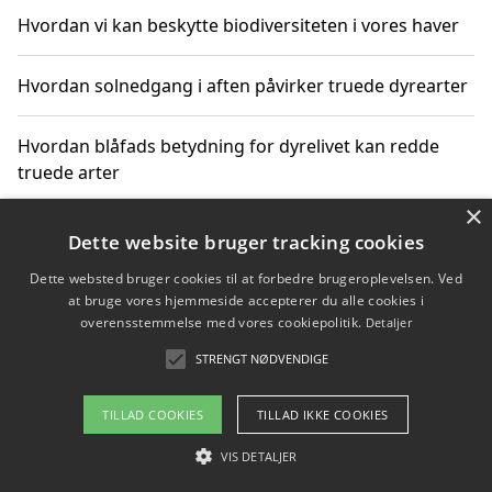
Hvordan vi kan beskytte biodiversiteten i vores haver
Hvordan solnedgang i aften påvirker truede dyrearter
Hvordan blåfads betydning for dyrelivet kan redde
truede arter
×
Hvordan kan gaver til unge voksne støtte bevarelsen
Dette website bruger tracking cookies
af truede dyrearter
Dette websted bruger cookies til at forbedre brugeroplevelsen. Ved
at bruge vores hjemmeside accepterer du alle cookies i
overensstemmelse med vores cookiepolitik.
Detaljer
STRENGT NØDVENDIGE
Copyright 2026 - Pilanto Aps
Om / kontakt
Blog
Betingelser
TILLAD COOKIES
TILLAD IKKE COOKIES
VIS DETALJER