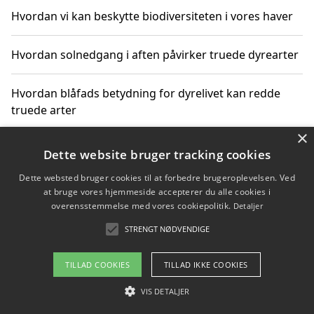
Hvordan vi kan beskytte biodiversiteten i vores haver
Hvordan solnedgang i aften påvirker truede dyrearter
Hvordan blåfads betydning for dyrelivet kan redde
truede arter
×
Hvordan kan gaver til unge voksne støtte bevarelsen
Dette website bruger tracking cookies
af truede dyrearter
Dette websted bruger cookies til at forbedre brugeroplevelsen. Ved
at bruge vores hjemmeside accepterer du alle cookies i
overensstemmelse med vores cookiepolitik.
Detaljer
STRENGT NØDVENDIGE
Copyright 2026 - Pilanto Aps
Om / kontakt
Blog
Betingelser
TILLAD COOKIES
TILLAD IKKE COOKIES
VIS DETALJER