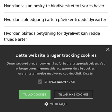
Hvordan vi kan beskytte biodiversiteten i vores haver
Hvordan solnedgang i aften påvirker truede dyrearter
Hvordan blåfads betydning for dyrelivet kan redde
truede arter
×
Hvordan kan gaver til unge voksne støtte bevarelsen
Dette website bruger tracking cookies
af truede dyrearter
Dette websted bruger cookies til at forbedre brugeroplevelsen. Ved
at bruge vores hjemmeside accepterer du alle cookies i
overensstemmelse med vores cookiepolitik.
Detaljer
STRENGT NØDVENDIGE
Copyright 2026 - Pilanto Aps
Om / kontakt
Blog
Betingelser
TILLAD COOKIES
TILLAD IKKE COOKIES
VIS DETALJER