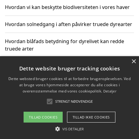
Hvordan vi kan beskytte biodiversiteten i vores haver
Hvordan solnedgang i aften påvirker truede dyrearter
Hvordan blåfads betydning for dyrelivet kan redde
truede arter
×
Hvordan kan gaver til unge voksne støtte bevarelsen
Dette website bruger tracking cookies
af truede dyrearter
Dette websted bruger cookies til at forbedre brugeroplevelsen. Ved
at bruge vores hjemmeside accepterer du alle cookies i
overensstemmelse med vores cookiepolitik.
Detaljer
STRENGT NØDVENDIGE
Copyright 2026 - Pilanto Aps
Om / kontakt
Blog
Betingelser
TILLAD COOKIES
TILLAD IKKE COOKIES
VIS DETALJER