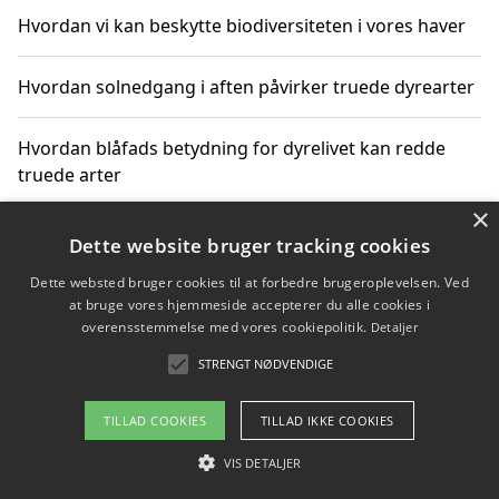
Hvordan vi kan beskytte biodiversiteten i vores haver
Hvordan solnedgang i aften påvirker truede dyrearter
Hvordan blåfads betydning for dyrelivet kan redde
truede arter
×
Hvordan kan gaver til unge voksne støtte bevarelsen
Dette website bruger tracking cookies
af truede dyrearter
Dette websted bruger cookies til at forbedre brugeroplevelsen. Ved
at bruge vores hjemmeside accepterer du alle cookies i
overensstemmelse med vores cookiepolitik.
Detaljer
STRENGT NØDVENDIGE
Copyright 2026 - Pilanto Aps
Om / kontakt
Blog
Betingelser
TILLAD COOKIES
TILLAD IKKE COOKIES
VIS DETALJER