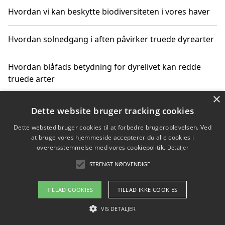
Hvordan vi kan beskytte biodiversiteten i vores haver
Hvordan solnedgang i aften påvirker truede dyrearter
Hvordan blåfads betydning for dyrelivet kan redde
truede arter
×
Hvordan kan gaver til unge voksne støtte bevarelsen
Dette website bruger tracking cookies
af truede dyrearter
Dette websted bruger cookies til at forbedre brugeroplevelsen. Ved
at bruge vores hjemmeside accepterer du alle cookies i
overensstemmelse med vores cookiepolitik.
Detaljer
STRENGT NØDVENDIGE
Copyright 2026 - Pilanto Aps
Om / kontakt
Blog
Betingelser
TILLAD COOKIES
TILLAD IKKE COOKIES
VIS DETALJER