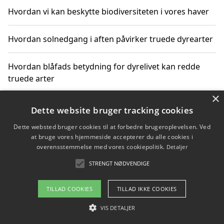
Hvordan vi kan beskytte biodiversiteten i vores haver
Hvordan solnedgang i aften påvirker truede dyrearter
Hvordan blåfads betydning for dyrelivet kan redde
truede arter
×
Hvordan kan gaver til unge voksne støtte bevarelsen
Dette website bruger tracking cookies
af truede dyrearter
Dette websted bruger cookies til at forbedre brugeroplevelsen. Ved
at bruge vores hjemmeside accepterer du alle cookies i
overensstemmelse med vores cookiepolitik.
Detaljer
STRENGT NØDVENDIGE
Copyright 2026 - Pilanto Aps
Om / kontakt
Blog
Betingelser
TILLAD COOKIES
TILLAD IKKE COOKIES
VIS DETALJER