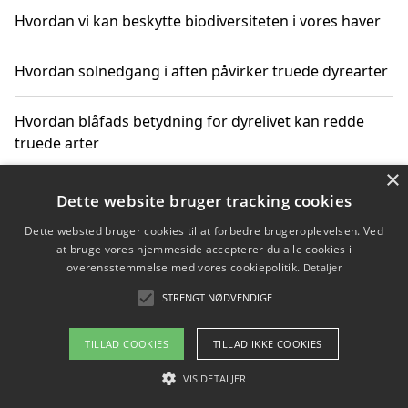
Hvordan vi kan beskytte biodiversiteten i vores haver
Hvordan solnedgang i aften påvirker truede dyrearter
Hvordan blåfads betydning for dyrelivet kan redde
truede arter
×
Hvordan kan gaver til unge voksne støtte bevarelsen
Dette website bruger tracking cookies
af truede dyrearter
Dette websted bruger cookies til at forbedre brugeroplevelsen. Ved
at bruge vores hjemmeside accepterer du alle cookies i
overensstemmelse med vores cookiepolitik.
Detaljer
STRENGT NØDVENDIGE
Copyright 2026 - Pilanto Aps
Om / kontakt
Blog
Betingelser
TILLAD COOKIES
TILLAD IKKE COOKIES
VIS DETALJER