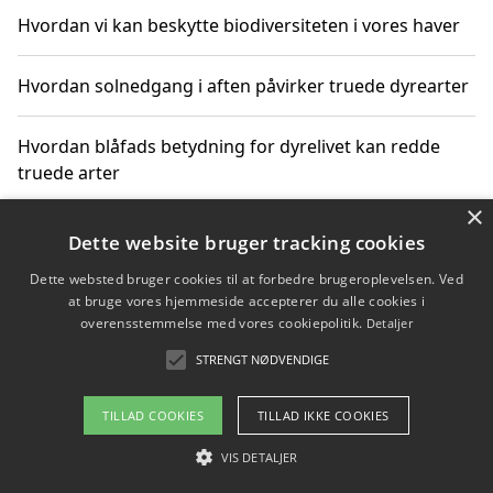
Hvordan vi kan beskytte biodiversiteten i vores haver
Hvordan solnedgang i aften påvirker truede dyrearter
Hvordan blåfads betydning for dyrelivet kan redde
truede arter
×
Hvordan kan gaver til unge voksne støtte bevarelsen
Dette website bruger tracking cookies
af truede dyrearter
Dette websted bruger cookies til at forbedre brugeroplevelsen. Ved
at bruge vores hjemmeside accepterer du alle cookies i
overensstemmelse med vores cookiepolitik.
Detaljer
STRENGT NØDVENDIGE
Copyright 2026 - Pilanto Aps
Om / kontakt
Blog
Betingelser
TILLAD COOKIES
TILLAD IKKE COOKIES
VIS DETALJER