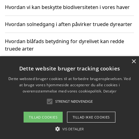
Hvordan vi kan beskytte biodiversiteten i vores haver
Hvordan solnedgang i aften påvirker truede dyrearter
Hvordan blåfads betydning for dyrelivet kan redde
truede arter
×
Hvordan kan gaver til unge voksne støtte bevarelsen
Dette website bruger tracking cookies
af truede dyrearter
Dette websted bruger cookies til at forbedre brugeroplevelsen. Ved
at bruge vores hjemmeside accepterer du alle cookies i
overensstemmelse med vores cookiepolitik.
Detaljer
STRENGT NØDVENDIGE
Copyright 2026 - Pilanto Aps
Om / kontakt
Blog
Betingelser
TILLAD COOKIES
TILLAD IKKE COOKIES
VIS DETALJER