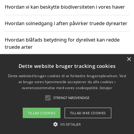
Hvordan vi kan beskytte biodiversiteten i vores haver
Hvordan solnedgang i aften påvirker truede dyrearter
Hvordan blåfads betydning for dyrelivet kan redde
truede arter
×
Hvordan kan gaver til unge voksne støtte bevarelsen
Dette website bruger tracking cookies
af truede dyrearter
Dette websted bruger cookies til at forbedre brugeroplevelsen. Ved
at bruge vores hjemmeside accepterer du alle cookies i
overensstemmelse med vores cookiepolitik.
Detaljer
STRENGT NØDVENDIGE
Copyright 2026 - Pilanto Aps
Om / kontakt
Blog
Betingelser
TILLAD COOKIES
TILLAD IKKE COOKIES
VIS DETALJER