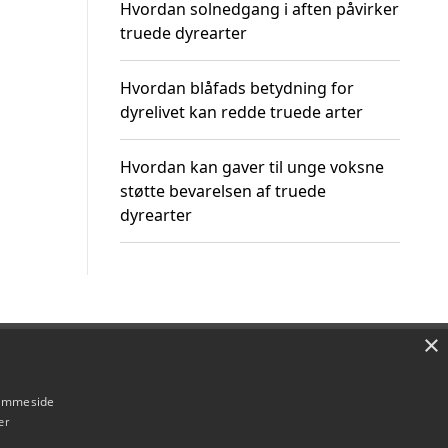
Hvordan solnedgang i aften påvirker
truede dyrearter
Hvordan blåfads betydning for
dyrelivet kan redde truede arter
Hvordan kan gaver til unge voksne
støtte bevarelsen af truede
dyrearter
×
Om / kontakt
Blog
Betingelser
hjemmeside
er