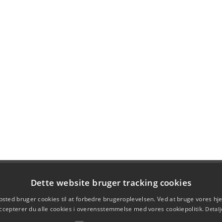
Dette website bruger tracking cookies
sted bruger cookies til at forbedre brugeroplevelsen. Ved at bruge vores 
ccepterer du alle cookies i overensstemmelse med vores cookiepolitik.
Detalj