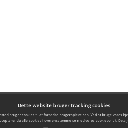
Dette website bruger tracking cookies
sted bruger cookies til at forbedre brugeroplevelsen. Ved at bruge vores 
ccepterer du alle cookies i overensstemmelse med vores cookiepolitik.
Detalj