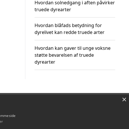
Hvordan solnedgang i aften påvirker
truede dyrearter
Hvordan blåfads betydning for
dyrelivet kan redde truede arter
Hvordan kan gaver til unge voksne
støtte bevarelsen af truede
dyrearter
×
Om / kontakt
Blog
Betingelser
hjemmeside
er