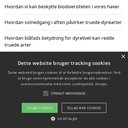
Hvordan vi kan beskytte biodiversiteten i vores haver
Hvordan solnedgang i aften påvirker truede dyrearter
Hvordan blåfads betydning for dyrelivet kan redde
truede arter
×
Hvordan kan gaver til unge voksne støtte bevarelsen
Dette website bruger tracking cookies
af truede dyrearter
Dette websted bruger cookies til at forbedre brugeroplevelsen. Ved
at bruge vores hjemmeside accepterer du alle cookies i
overensstemmelse med vores cookiepolitik.
Detaljer
STRENGT NØDVENDIGE
Copyright 2026 - Pilanto Aps
Om / kontakt
Blog
Betingelser
TILLAD COOKIES
TILLAD IKKE COOKIES
VIS DETALJER