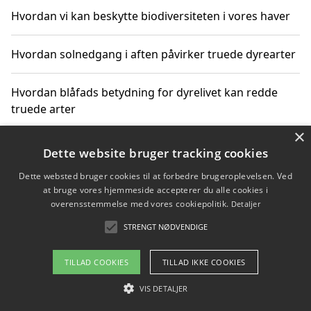
Hvordan vi kan beskytte biodiversiteten i vores haver
Hvordan solnedgang i aften påvirker truede dyrearter
Hvordan blåfads betydning for dyrelivet kan redde
truede arter
×
Hvordan kan gaver til unge voksne støtte bevarelsen
Dette website bruger tracking cookies
af truede dyrearter
Dette websted bruger cookies til at forbedre brugeroplevelsen. Ved
at bruge vores hjemmeside accepterer du alle cookies i
overensstemmelse med vores cookiepolitik.
Detaljer
STRENGT NØDVENDIGE
Copyright 2026 - Pilanto Aps
Om / kontakt
Blog
Betingelser
TILLAD COOKIES
TILLAD IKKE COOKIES
VIS DETALJER