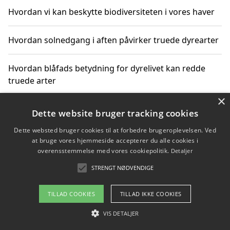
Hvordan vi kan beskytte biodiversiteten i vores haver
Hvordan solnedgang i aften påvirker truede dyrearter
Hvordan blåfads betydning for dyrelivet kan redde
truede arter
×
Hvordan kan gaver til unge voksne støtte bevarelsen
Dette website bruger tracking cookies
af truede dyrearter
Dette websted bruger cookies til at forbedre brugeroplevelsen. Ved
at bruge vores hjemmeside accepterer du alle cookies i
overensstemmelse med vores cookiepolitik.
Detaljer
STRENGT NØDVENDIGE
Copyright 2026 - Pilanto Aps
Om / kontakt
Blog
Betingelser
TILLAD COOKIES
TILLAD IKKE COOKIES
VIS DETALJER