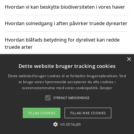
Hvordan vi kan beskytte biodiversiteten i vores haver
Hvordan solnedgang i aften påvirker truede dyrearter
Hvordan blåfads betydning for dyrelivet kan redde
truede arter
×
Hvordan kan gaver til unge voksne støtte bevarelsen
Dette website bruger tracking cookies
af truede dyrearter
Dette websted bruger cookies til at forbedre brugeroplevelsen. Ved
at bruge vores hjemmeside accepterer du alle cookies i
overensstemmelse med vores cookiepolitik.
Detaljer
STRENGT NØDVENDIGE
Copyright 2026 - Pilanto Aps
Om / kontakt
Blog
Betingelser
TILLAD COOKIES
TILLAD IKKE COOKIES
VIS DETALJER