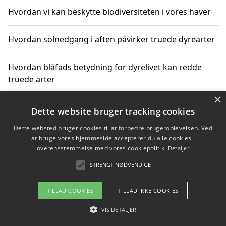
Hvordan vi kan beskytte biodiversiteten i vores haver
Hvordan solnedgang i aften påvirker truede dyrearter
Hvordan blåfads betydning for dyrelivet kan redde
truede arter
×
Hvordan kan gaver til unge voksne støtte bevarelsen
Dette website bruger tracking cookies
af truede dyrearter
Dette websted bruger cookies til at forbedre brugeroplevelsen. Ved
at bruge vores hjemmeside accepterer du alle cookies i
overensstemmelse med vores cookiepolitik.
Detaljer
STRENGT NØDVENDIGE
Copyright 2026 - Pilanto Aps
Om / kontakt
Blog
Betingelser
TILLAD COOKIES
TILLAD IKKE COOKIES
VIS DETALJER