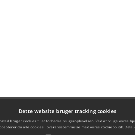
Dette website bruger tracking cookies
sted bruger cookies til at forbedre brugeroplevelsen. Ved at bruge vores 
ccepterer du alle cookies i overensstemmelse med vores cookiepolitik.
Detalj