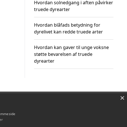
Hvordan solnedgang i aften påvirker
truede dyrearter
Hvordan blåfads betydning for
dyrelivet kan redde truede arter
Hvordan kan gaver til unge voksne
støtte bevarelsen af truede
dyrearter
×
Om / kontakt
Blog
Betingelser
hjemmeside
er