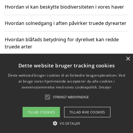
Hvordan vi kan beskytte biodiversiteten i vores haver
Hvordan solnedgang i aften påvirker truede dyrearter
Hvordan blåfads betydning for dyrelivet kan redde
truede arter
×
Hvordan kan gaver til unge voksne støtte bevarelsen
Dette website bruger tracking cookies
af truede dyrearter
Dette websted bruger cookies til at forbedre brugeroplevelsen. Ved
at bruge vores hjemmeside accepterer du alle cookies i
overensstemmelse med vores cookiepolitik.
Detaljer
STRENGT NØDVENDIGE
Copyright 2026 - Pilanto Aps
Om / kontakt
Blog
Betingelser
TILLAD COOKIES
TILLAD IKKE COOKIES
VIS DETALJER