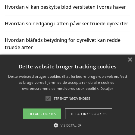
Hvordan vi kan beskytte biodiversiteten i vores haver
Hvordan solnedgang i aften påvirker truede dyrearter
Hvordan blåfads betydning for dyrelivet kan redde
truede arter
×
Hvordan kan gaver til unge voksne støtte bevarelsen
Dette website bruger tracking cookies
af truede dyrearter
Dette websted bruger cookies til at forbedre brugeroplevelsen. Ved
at bruge vores hjemmeside accepterer du alle cookies i
overensstemmelse med vores cookiepolitik.
Detaljer
STRENGT NØDVENDIGE
Copyright 2026 - Pilanto Aps
Om / kontakt
Blog
Betingelser
TILLAD COOKIES
TILLAD IKKE COOKIES
VIS DETALJER