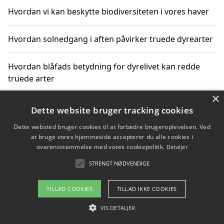
Hvordan vi kan beskytte biodiversiteten i vores haver
Hvordan solnedgang i aften påvirker truede dyrearter
Hvordan blåfads betydning for dyrelivet kan redde
truede arter
×
Hvordan kan gaver til unge voksne støtte bevarelsen
Dette website bruger tracking cookies
af truede dyrearter
Dette websted bruger cookies til at forbedre brugeroplevelsen. Ved
at bruge vores hjemmeside accepterer du alle cookies i
overensstemmelse med vores cookiepolitik.
Detaljer
STRENGT NØDVENDIGE
Copyright 2026 - Pilanto Aps
Om / kontakt
Blog
Betingelser
TILLAD COOKIES
TILLAD IKKE COOKIES
VIS DETALJER