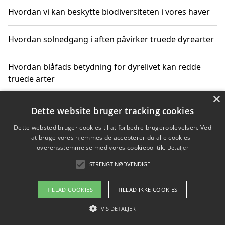
Hvordan vi kan beskytte biodiversiteten i vores haver
Hvordan solnedgang i aften påvirker truede dyrearter
Hvordan blåfads betydning for dyrelivet kan redde
truede arter
×
Hvordan kan gaver til unge voksne støtte bevarelsen
Dette website bruger tracking cookies
af truede dyrearter
Dette websted bruger cookies til at forbedre brugeroplevelsen. Ved
at bruge vores hjemmeside accepterer du alle cookies i
overensstemmelse med vores cookiepolitik.
Detaljer
STRENGT NØDVENDIGE
Copyright 2026 - Pilanto Aps
Om / kontakt
Blog
Betingelser
TILLAD COOKIES
TILLAD IKKE COOKIES
VIS DETALJER