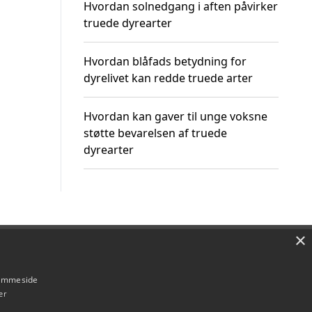
Hvordan solnedgang i aften påvirker
truede dyrearter
Hvordan blåfads betydning for
dyrelivet kan redde truede arter
Hvordan kan gaver til unge voksne
støtte bevarelsen af truede
dyrearter
×
Om / kontakt
Blog
Betingelser
hjemmeside
er