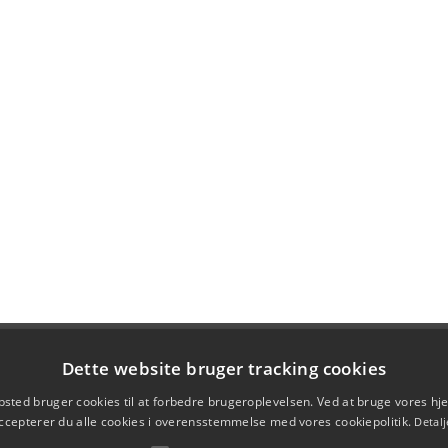
Dette website bruger tracking cookies
sted bruger cookies til at forbedre brugeroplevelsen. Ved at bruge vores 
ccepterer du alle cookies i overensstemmelse med vores cookiepolitik.
Detalj