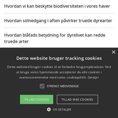
Hvordan vi kan beskytte biodiversiteten i vores haver
Hvordan solnedgang i aften påvirker truede dyrearter
Hvordan blåfads betydning for dyrelivet kan redde
truede arter
×
Hvordan kan gaver til unge voksne støtte bevarelsen
Dette website bruger tracking cookies
af truede dyrearter
Dette websted bruger cookies til at forbedre brugeroplevelsen. Ved
at bruge vores hjemmeside accepterer du alle cookies i
overensstemmelse med vores cookiepolitik.
Detaljer
STRENGT NØDVENDIGE
Copyright 2026 - Pilanto Aps
Om / kontakt
Blog
Betingelser
TILLAD COOKIES
TILLAD IKKE COOKIES
VIS DETALJER