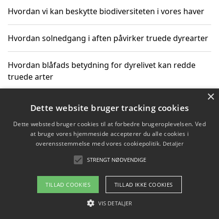
Hvordan vi kan beskytte biodiversiteten i vores haver
Hvordan solnedgang i aften påvirker truede dyrearter
Hvordan blåfads betydning for dyrelivet kan redde
truede arter
×
Hvordan kan gaver til unge voksne støtte bevarelsen
Dette website bruger tracking cookies
af truede dyrearter
Dette websted bruger cookies til at forbedre brugeroplevelsen. Ved
at bruge vores hjemmeside accepterer du alle cookies i
overensstemmelse med vores cookiepolitik.
Detaljer
STRENGT NØDVENDIGE
Copyright 2026 - Pilanto Aps
Om / kontakt
Blog
Betingelser
TILLAD COOKIES
TILLAD IKKE COOKIES
VIS DETALJER