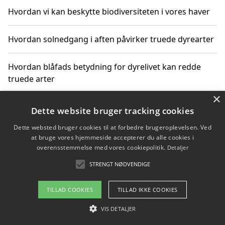
Hvordan vi kan beskytte biodiversiteten i vores haver
Hvordan solnedgang i aften påvirker truede dyrearter
Hvordan blåfads betydning for dyrelivet kan redde
truede arter
×
Hvordan kan gaver til unge voksne støtte bevarelsen
Dette website bruger tracking cookies
af truede dyrearter
Dette websted bruger cookies til at forbedre brugeroplevelsen. Ved
at bruge vores hjemmeside accepterer du alle cookies i
overensstemmelse med vores cookiepolitik.
Detaljer
STRENGT NØDVENDIGE
Copyright 2026 - Pilanto Aps
Om / kontakt
Blog
Betingelser
TILLAD COOKIES
TILLAD IKKE COOKIES
VIS DETALJER