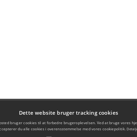
Dette website bruger tracking cookies
sted bruger cookies til at forbedre brugeroplevelsen. Ved at bruge vores 
ccepterer du alle cookies i overensstemmelse med vores cookiepolitik.
Detalj