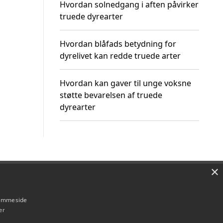
Hvordan solnedgang i aften påvirker
truede dyrearter
Hvordan blåfads betydning for
dyrelivet kan redde truede arter
Hvordan kan gaver til unge voksne
støtte bevarelsen af truede
dyrearter
×
Om / kontakt
Blog
Betingelser
hjemmeside
er