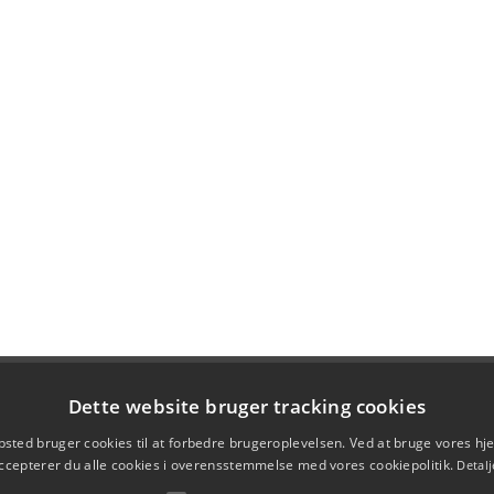
Dette website bruger tracking cookies
sted bruger cookies til at forbedre brugeroplevelsen. Ved at bruge vores 
ccepterer du alle cookies i overensstemmelse med vores cookiepolitik.
Detalj