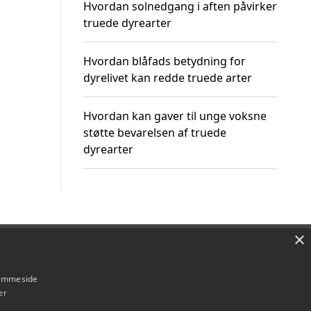
Hvordan solnedgang i aften påvirker
truede dyrearter
Hvordan blåfads betydning for
dyrelivet kan redde truede arter
Hvordan kan gaver til unge voksne
støtte bevarelsen af truede
dyrearter
×
Om / kontakt
Blog
Betingelser
hjemmeside
er