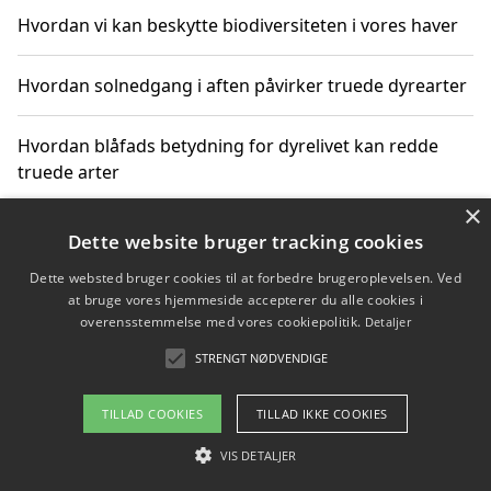
Hvordan vi kan beskytte biodiversiteten i vores haver
Hvordan solnedgang i aften påvirker truede dyrearter
Hvordan blåfads betydning for dyrelivet kan redde
truede arter
×
Hvordan kan gaver til unge voksne støtte bevarelsen
Dette website bruger tracking cookies
af truede dyrearter
Dette websted bruger cookies til at forbedre brugeroplevelsen. Ved
at bruge vores hjemmeside accepterer du alle cookies i
overensstemmelse med vores cookiepolitik.
Detaljer
STRENGT NØDVENDIGE
Copyright 2026 - Pilanto Aps
Om / kontakt
Blog
Betingelser
TILLAD COOKIES
TILLAD IKKE COOKIES
VIS DETALJER