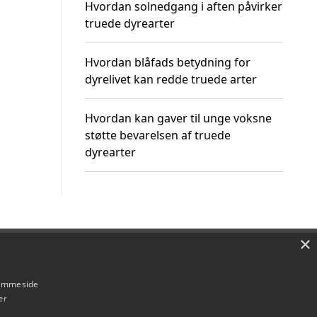
Hvordan solnedgang i aften påvirker
truede dyrearter
Hvordan blåfads betydning for
dyrelivet kan redde truede arter
Hvordan kan gaver til unge voksne
støtte bevarelsen af truede
dyrearter
×
Om / kontakt
Blog
Betingelser
hjemmeside
er