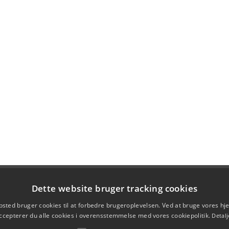
Dette website bruger tracking cookies
sted bruger cookies til at forbedre brugeroplevelsen. Ved at bruge vores 
ccepterer du alle cookies i overensstemmelse med vores cookiepolitik.
Detalj