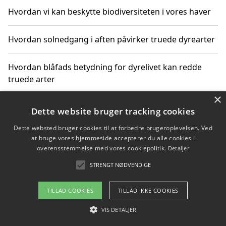
Hvordan vi kan beskytte biodiversiteten i vores haver
Hvordan solnedgang i aften påvirker truede dyrearter
Hvordan blåfads betydning for dyrelivet kan redde
truede arter
×
Hvordan kan gaver til unge voksne støtte bevarelsen
Dette website bruger tracking cookies
af truede dyrearter
Dette websted bruger cookies til at forbedre brugeroplevelsen. Ved
at bruge vores hjemmeside accepterer du alle cookies i
overensstemmelse med vores cookiepolitik.
Detaljer
STRENGT NØDVENDIGE
Copyright 2026 - Pilanto Aps
Om / kontakt
Blog
Betingelser
TILLAD COOKIES
TILLAD IKKE COOKIES
VIS DETALJER