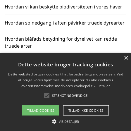
Hvordan vi kan beskytte biodiversiteten i vores haver
Hvordan solnedgang i aften påvirker truede dyrearter
Hvordan blåfads betydning for dyrelivet kan redde
truede arter
×
Hvordan kan gaver til unge voksne støtte bevarelsen
Dette website bruger tracking cookies
af truede dyrearter
Dette websted bruger cookies til at forbedre brugeroplevelsen. Ved
at bruge vores hjemmeside accepterer du alle cookies i
overensstemmelse med vores cookiepolitik.
Detaljer
STRENGT NØDVENDIGE
Copyright 2026 - Pilanto Aps
Om / kontakt
Blog
Betingelser
TILLAD COOKIES
TILLAD IKKE COOKIES
VIS DETALJER