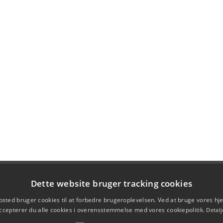
Dette website bruger tracking cookies
sted bruger cookies til at forbedre brugeroplevelsen. Ved at bruge vores 
ccepterer du alle cookies i overensstemmelse med vores cookiepolitik.
Detalj