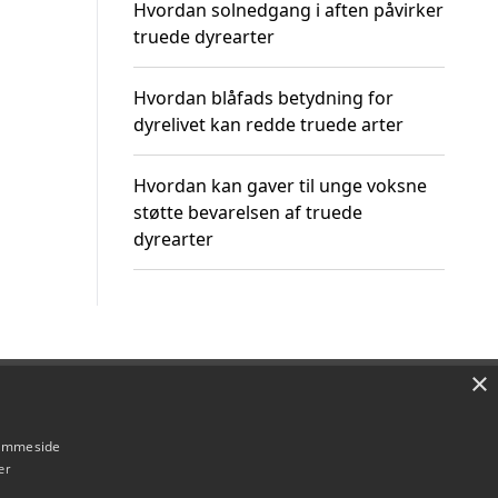
Hvordan solnedgang i aften påvirker
truede dyrearter
Hvordan blåfads betydning for
dyrelivet kan redde truede arter
Hvordan kan gaver til unge voksne
støtte bevarelsen af truede
dyrearter
×
Om / kontakt
Blog
Betingelser
hjemmeside
er