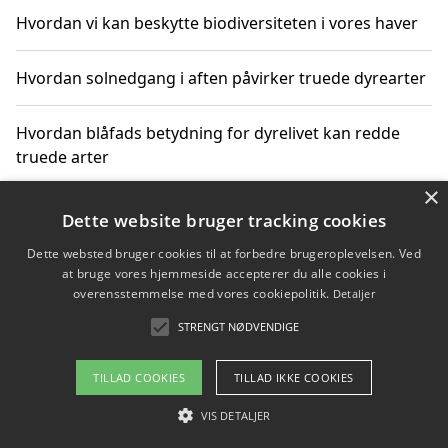
Hvordan vi kan beskytte biodiversiteten i vores haver
Hvordan solnedgang i aften påvirker truede dyrearter
Hvordan blåfads betydning for dyrelivet kan redde
truede arter
×
Hvordan kan gaver til unge voksne støtte bevarelsen
Dette website bruger tracking cookies
af truede dyrearter
Dette websted bruger cookies til at forbedre brugeroplevelsen. Ved
at bruge vores hjemmeside accepterer du alle cookies i
overensstemmelse med vores cookiepolitik.
Detaljer
STRENGT NØDVENDIGE
Copyright 2026 - Pilanto Aps
Om / kontakt
Blog
Betingelser
TILLAD COOKIES
TILLAD IKKE COOKIES
VIS DETALJER