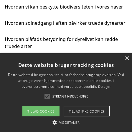
Hvordan vi kan beskytte biodiversiteten i vores haver
Hvordan solnedgang i aften påvirker truede dyrearter
Hvordan blåfads betydning for dyrelivet kan redde
truede arter
×
Hvordan kan gaver til unge voksne støtte bevarelsen
Dette website bruger tracking cookies
af truede dyrearter
Dette websted bruger cookies til at forbedre brugeroplevelsen. Ved
at bruge vores hjemmeside accepterer du alle cookies i
overensstemmelse med vores cookiepolitik.
Detaljer
STRENGT NØDVENDIGE
Copyright 2026 - Pilanto Aps
Om / kontakt
Blog
Betingelser
TILLAD COOKIES
TILLAD IKKE COOKIES
VIS DETALJER